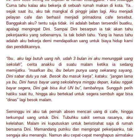
Cuma tahu kalau aku bekerja di sebuah rumah makan di kota. Ya..
sejak saat itu, aku tak mangkal di pinggir jalan lagi. Aku menjadi
pelayan cafe dan berhasil menjadi primadona cafe tersebut.
Banggakah aku? tentu saja tidak. ini adalah beban tersendiri buatku,
apalagi mengingat Dini. Sampai Dini besarpun ia tak akan tahu
pekerjaanku yang sebenarnya. Ia tak boleh tahu. Yang ia harus tahu
adalah aku bekerja demi mendapatkan uang untuk biaya hidup kami
dan pendidikannya.
“Ibu.. aku lagi butuh uang nih, udah 3 bulan ini aku menunggak uang
sekolah”,
cerita anakku di suatu malam ketika ia sedang
memijatku.
“maafkan ibu, ibu belum punya uang sekarang sayang,
Dini sabar dulu ya nak. Besok ibu masuk kerja”, kataku. “jangan lama
ya bu, Dini harus bayar uang sekolahnya minggu depan, kalau nggak
bayar segera, Dini gak bisa ikut UN bu”, tambahnya.
Sungguh perih
hatiku saat itu, hingga aku bertekad untuk segera sembuh agar bisa
“dinas” lagi besok malam.
Seminggu ini aku tak pernah absen mencari uang di cafe, hingga
terkumpul uang untuk Dini. Tubuhku sakit semua rasanya, aku
kelelahan. Malam ini kuputuskan untuk beristirahat saja di rumah
bersama Dini. Memandang putriku dan mengingat pekerjaanku, tak
sengaja aku menangis. Namun aku cepat-cepat menghapus airmataku