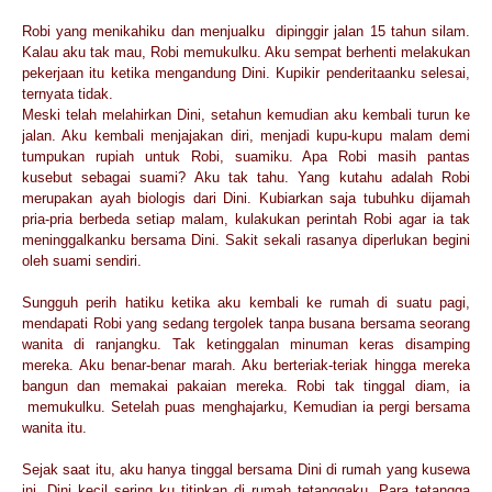
Robi yang menikahiku dan menjualku dipinggir jalan 15 tahun silam.
Kalau aku tak mau, Robi memukulku. Aku sempat berhenti melakukan
pekerjaan itu ketika mengandung Dini. Kupikir penderitaanku selesai,
ternyata tidak.
Meski telah melahirkan Dini, setahun kemudian aku kembali turun ke
jalan. Aku kembali menjajakan diri, menjadi kupu-kupu malam demi
tumpukan rupiah untuk Robi, suamiku. Apa Robi masih pantas
kusebut sebagai suami? Aku tak tahu. Yang kutahu adalah Robi
merupakan ayah biologis dari Dini. Kubiarkan saja tubuhku dijamah
pria-pria berbeda setiap malam, kulakukan perintah Robi agar ia tak
meninggalkanku bersama Dini. Sakit sekali rasanya diperlukan begini
oleh suami sendiri.
Sungguh perih hatiku ketika aku kembali ke rumah di suatu pagi,
mendapati Robi yang sedang tergolek tanpa busana bersama seorang
wanita di ranjangku. Tak ketinggalan minuman keras disamping
mereka. Aku benar-benar marah. Aku berteriak-teriak hingga mereka
bangun dan memakai pakaian mereka. Robi tak tinggal diam, ia
memukulku. Setelah puas menghajarku, Kemudian ia pergi bersama
wanita itu.
Sejak saat itu, aku hanya tinggal bersama Dini di rumah yang kusewa
ini. Dini kecil sering ku titipkan di rumah tetanggaku. Para tetangga