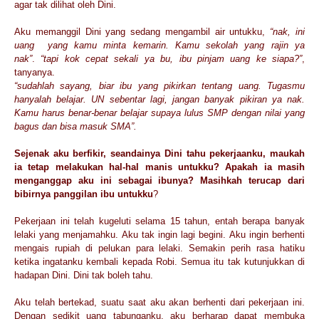
agar tak dilihat oleh Dini.
Aku memanggil Dini yang sedang mengambil air untukku,
“nak, ini
uang yang kamu minta kemarin. Kamu sekolah yang rajin ya
nak”
.
“tapi kok cepat sekali ya bu, ibu pinjam uang ke siapa?”
,
tanyanya.
“sudahlah sayang, biar ibu yang pikirkan tentang uang. Tugasmu
hanyalah belajar. UN sebentar lagi, jangan banyak pikiran ya nak.
Kamu harus benar-benar belajar supaya lulus SMP dengan nilai yang
bagus dan bisa masuk SMA”.
Sejenak aku berfikir, seandainya Dini tahu pekerjaanku, maukah
ia tetap melakukan hal-hal manis untukku? Apakah ia masih
menganggap aku ini sebagai ibunya? Masihkah terucap dari
bibirnya panggilan ibu untukku
?
Pekerjaan ini telah kugeluti selama 15 tahun, entah berapa banyak
lelaki yang menjamahku. Aku tak ingin lagi begini. Aku ingin berhenti
mengais rupiah di pelukan para lelaki. Semakin perih rasa hatiku
ketika ingatanku kembali kepada Robi. Semua itu tak kutunjukkan di
hadapan Dini. Dini tak boleh tahu.
Aku telah bertekad, suatu saat aku akan berhenti dari pekerjaan ini.
Dengan sedikit uang tabunganku, aku berharap dapat membuka