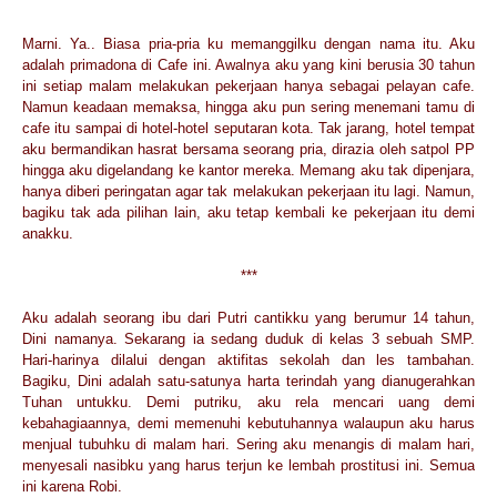
Marni. Ya.. Biasa pria-pria ku memanggilku dengan nama itu. Aku
adalah primadona di Cafe ini. Awalnya aku yang kini berusia 30 tahun
ini setiap malam melakukan pekerjaan hanya sebagai pelayan cafe.
Namun keadaan memaksa, hingga aku pun sering menemani tamu di
cafe itu sampai di hotel-hotel seputaran kota. Tak jarang, hotel tempat
aku bermandikan hasrat bersama seorang pria, dirazia oleh satpol PP
hingga aku digelandang ke kantor mereka. Memang aku tak dipenjara,
hanya diberi peringatan agar tak melakukan pekerjaan itu lagi. Namun,
bagiku tak ada pilihan lain, aku tetap kembali ke pekerjaan itu demi
anakku.
***
Aku adalah seorang ibu dari Putri cantikku yang berumur 14 tahun,
Dini namanya. Sekarang ia sedang duduk di kelas 3 sebuah SMP.
Hari-harinya dilalui dengan aktifitas sekolah dan les tambahan.
Bagiku, Dini adalah satu-satunya harta terindah yang dianugerahkan
Tuhan untukku. Demi putriku, aku rela mencari uang demi
kebahagiaannya, demi memenuhi kebutuhannya walaupun aku harus
menjual tubuhku di malam hari. Sering aku menangis di malam hari,
menyesali nasibku yang harus terjun ke lembah prostitusi ini. Semua
ini karena Robi.