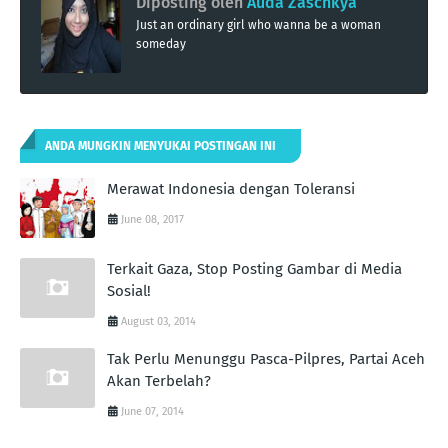
Diposting oleh
Auda Zaschkya
Just an ordinary girl who wanna be a woman
someday
ANDA MUNGKIN MENYUKAI POSTINGAN INI
Merawat Indonesia dengan Toleransi
June 08, 2017
Terkait Gaza, Stop Posting Gambar di Media
Sosial!
August 03, 2014
Tak Perlu Menunggu Pasca-Pilpres, Partai Aceh
Akan Terbelah?
June 07, 2014