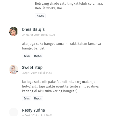
Beli yang shade satu tingkat lebih cerah aja,
Beb.. it works, lho..
Hapus
Dhea Balqis
27 Maret 2019 pukul 19.30
aku juga suka banget sama ini kakk! tahan lamanya
banget banget
Balas
Hapus
Sweetirtup
3 April 2019 pukul 14.53
ku juga suka nih pake foundi ini... skrg malah jdi
holygrail... tapi waktu event tertentu sih... soalnya
kadang di aku suka kering banget :(
Balas
Hapus
Resty Yudha
4 April 2019 pukul 10.01