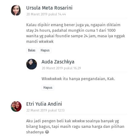
Ursula Meta Rosarini
20 Maret 2019 pukul 14.44
Kalau dipikir emang bener juga ya, ngapain diklaim
stay 24 hours, padahal mungkin cuma 1 dari 1000
wanita yg pakai foundie sampe 24 jam, masa iya nggak
mandi wkwkwk
Balas
Hapus
Auda Zaschkya
20 Maret 2019 pukul 16.29
Wkwkwkwk itu hanya pengandaian, Kak.
Hapus
Etri Yulia Andini
22 Maret 2019 pukul 12.13
Aku jadi pengen beli kak wkwkw soalnya banyak yg
bilang bagus, tapi masih ragu sama harga dan pilihan
shadenya 😂