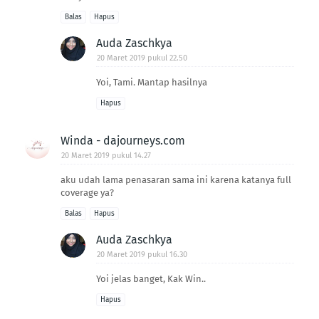
Balas
Hapus
Auda Zaschkya
20 Maret 2019 pukul 22.50
Yoi, Tami. Mantap hasilnya
Hapus
Winda - dajourneys.com
20 Maret 2019 pukul 14.27
aku udah lama penasaran sama ini karena katanya full
coverage ya?
Balas
Hapus
Auda Zaschkya
20 Maret 2019 pukul 16.30
Yoi jelas banget, Kak Win..
Hapus