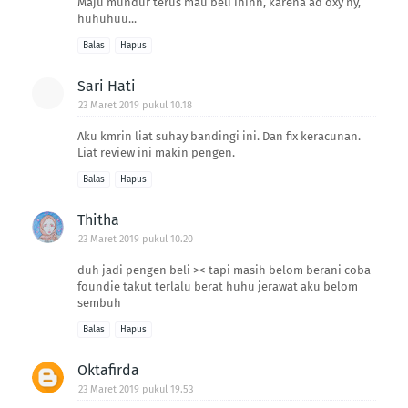
Maju mundur terus mau beli inihh, karena ad oxy ny,
huhuhuu...
Balas
Hapus
Sari Hati
23 Maret 2019 pukul 10.18
Aku kmrin liat suhay bandingi ini. Dan fix keracunan.
Liat review ini makin pengen.
Balas
Hapus
Thitha
23 Maret 2019 pukul 10.20
duh jadi pengen beli >< tapi masih belom berani coba
foundie takut terlalu berat huhu jerawat aku belom
sembuh
Balas
Hapus
Oktafirda
23 Maret 2019 pukul 19.53