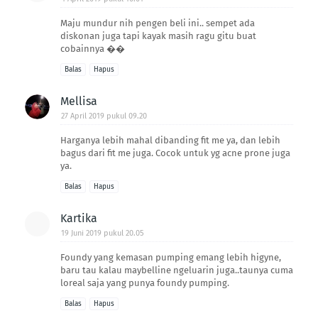
Maju mundur nih pengen beli ini.. sempet ada
diskonan juga tapi kayak masih ragu gitu buat
cobainnya ��
Balas
Hapus
Mellisa
27 April 2019 pukul 09.20
Harganya lebih mahal dibanding fit me ya, dan lebih
bagus dari fit me juga. Cocok untuk yg acne prone juga
ya.
Balas
Hapus
Kartika
19 Juni 2019 pukul 20.05
Foundy yang kemasan pumping emang lebih higyne,
baru tau kalau maybelline ngeluarin juga..taunya cuma
loreal saja yang punya foundy pumping.
Balas
Hapus