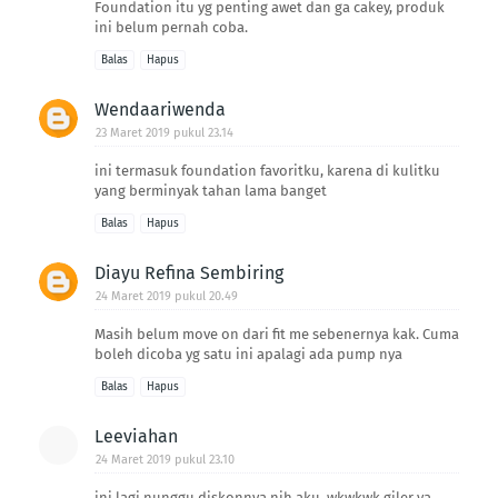
Foundation itu yg penting awet dan ga cakey, produk
ini belum pernah coba.
Balas
Hapus
Wendaariwenda
23 Maret 2019 pukul 23.14
ini termasuk foundation favoritku, karena di kulitku
yang berminyak tahan lama banget
Balas
Hapus
Diayu Refina Sembiring
24 Maret 2019 pukul 20.49
Masih belum move on dari fit me sebenernya kak. Cuma
boleh dicoba yg satu ini apalagi ada pump nya
Balas
Hapus
Leeviahan
24 Maret 2019 pukul 23.10
ini lagi nunggu diskonnya nih aku, wkwkwk giler ya