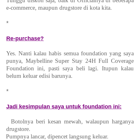
Tunggu diskon saja, baik di Officialnya di beberapa
e-commerce, maupun drugstore di kota kita.
*
Re-purchase?
Yes. Nanti kalau habis semua foundation yang saya
punya, Maybelline Super Stay 24H Full Coverage
Foundation ini, pasti saya beli lagi. Itupun kalau
belum keluar edisi barunya.
*
Jadi kesimpulan saya untuk foundation ini:
1.
Botolnya beri kesan mewah, walaupun harganya
drugstore.
2.
Pumpnya lancar, dipencet langsung keluar.