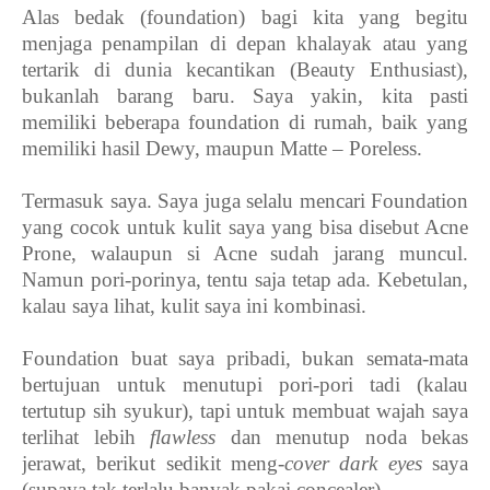
Alas bedak (foundation) bagi kita yang begitu
menjaga penampilan di depan khalayak atau yang
tertarik di dunia kecantikan (Beauty Enthusiast),
bukanlah barang baru. Saya yakin, kita pasti
memiliki beberapa foundation di rumah, baik yang
memiliki hasil Dewy, maupun Matte – Poreless.
Termasuk saya. Saya juga selalu mencari Foundation
yang cocok untuk kulit saya yang bisa disebut Acne
Prone, walaupun si Acne sudah jarang muncul.
Namun pori-porinya, tentu saja tetap ada. Kebetulan,
kalau saya lihat, kulit saya ini kombinasi.
Foundation buat saya pribadi, bukan semata-mata
bertujuan untuk menutupi pori-pori tadi (kalau
tertutup sih syukur), tapi untuk membuat wajah saya
terlihat lebih
flawless
dan menutup noda bekas
jerawat, berikut sedikit meng-
cover dark eyes
saya
(supaya tak terlalu banyak pakai concealer).