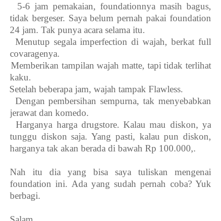
3.
5-6 jam pemakaian, foundationnya masih bagus,
tidak bergeser. Saya belum pernah pakai foundation
24 jam. Tak punya acara selama itu.
4.
Menutup segala imperfection di wajah, berkat full
covaragenya.
5.
Memberikan tampilan wajah matte, tapi tidak terlihat
kaku.
6.
Setelah beberapa jam, wajah tampak Flawless.
7.
Dengan pembersihan sempurna, tak menyebabkan
jerawat dan komedo.
8.
Harganya harga drugstore. Kalau mau diskon, ya
tunggu diskon saja. Yang pasti, kalau pun diskon,
harganya tak akan berada di bawah Rp 100.000,.
Nah itu dia yang bisa saya tuliskan mengenai
foundation ini. Ada yang sudah pernah coba? Yuk
berbagi.
Salam,