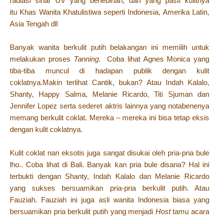
radiasi sinar UV yang berlebihan, dan yang pasti kulitnya
itu Khas Wanita Khatulistiwa seperti Indonesia, Amerika Latin,
Asia Tengah dll
Banyak wanita berkulit putih belakangan ini memilih untuk
melakukan proses
Tanning
. Coba lihat Agnes Monica yang
tiba-tiba muncul di hadapan publik dengan kulit
coklatnya.Makin terlihat Cantik, bukan? Atau Indah Kalalo,
Shanty, Happy Salma, Melanie Ricardo, Titi Sjuman dan
Jennifer Lopez serta sederet aktris lainnya yang notabenenya
memang berkulit coklat. Mereka – mereka ini bisa tetap eksis
dengan kulit coklatnya.
Kulit coklat nan eksotis juga sangat disukai oleh pria-pria bule
lho.. Coba lihat di Bali. Banyak kan pria bule disana? Hal ini
terbukti dengan Shanty, Indah Kalalo dan Melanie Ricardo
yang sukses bersuamikan pria-pria berkulit putih. Atau
Fauziah. Fauziah ini juga asli wanita Indonesia biasa yang
bersuamikan pria berkulit putih yang menjadi
Host
tamu acara