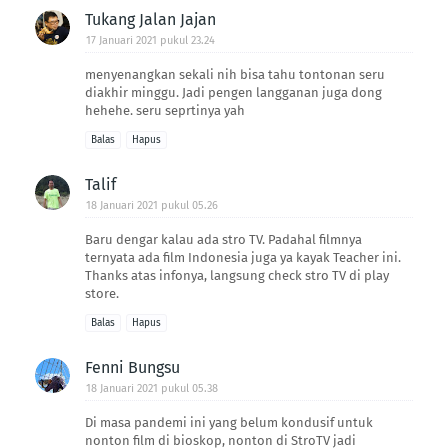
Tukang Jalan Jajan
17 Januari 2021 pukul 23.24
menyenangkan sekali nih bisa tahu tontonan seru
diakhir minggu. Jadi pengen langganan juga dong
hehehe. seru seprtinya yah
Balas
Hapus
Talif
18 Januari 2021 pukul 05.26
Baru dengar kalau ada stro TV. Padahal filmnya
ternyata ada film Indonesia juga ya kayak Teacher ini.
Thanks atas infonya, langsung check stro TV di play
store.
Balas
Hapus
Fenni Bungsu
18 Januari 2021 pukul 05.38
Di masa pandemi ini yang belum kondusif untuk
nonton film di bioskop, nonton di StroTV jadi