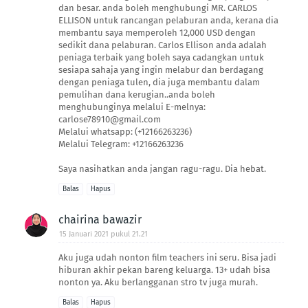
dan besar. anda boleh menghubungi MR. CARLOS
ELLISON untuk rancangan pelaburan anda, kerana dia
membantu saya memperoleh 12,000 USD dengan
sedikit dana pelaburan. Carlos Ellison anda adalah
peniaga terbaik yang boleh saya cadangkan untuk
sesiapa sahaja yang ingin melabur dan berdagang
dengan peniaga tulen, dia juga membantu dalam
pemulihan dana kerugian..anda boleh
menghubunginya melalui E-melnya:
carlose78910@gmail.com
Melalui whatsapp: (+12166263236)
Melalui Telegram: +12166263236
Saya nasihatkan anda jangan ragu-ragu. Dia hebat.
Balas
Hapus
chairina bawazir
15 Januari 2021 pukul 21.21
Aku juga udah nonton film teachers ini seru. Bisa jadi
hiburan akhir pekan bareng keluarga. 13+ udah bisa
nonton ya. Aku berlangganan stro tv juga murah.
Balas
Hapus