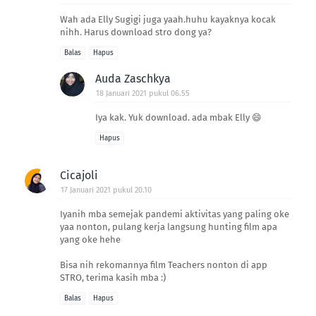
Wah ada Elly Sugigi juga yaah.huhu kayaknya kocak
nihh. Harus download stro dong ya?
Balas
Hapus
Auda Zaschkya
18 Januari 2021 pukul 06.55
Iya kak. Yuk download. ada mbak Elly 😄
Hapus
Cicajoli
17 Januari 2021 pukul 20.10
Iyanih mba semejak pandemi aktivitas yang paling oke
yaa nonton, pulang kerja langsung hunting film apa
yang oke hehe
Bisa nih rekomannya film Teachers nonton di app
STRO, terima kasih mba :)
Balas
Hapus