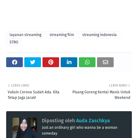
layanan streaming
streaming film
streaming indonesia
STRO
LEBIH LAMA
LEBIH BARU
Vaksin Corona Sudah Ada. Kita
Pisang Goreng Kental Manis Untuk
Tetap Jaga Jarak!
Weekend
Diposting oleh
Auda Zaschkya
Just an ordinary girl who wanna be a woman
someday