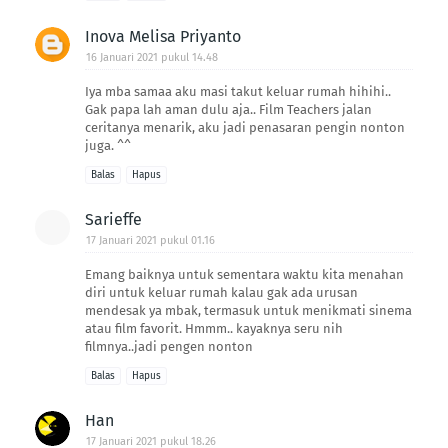
Inova Melisa Priyanto
16 Januari 2021 pukul 14.48
Iya mba samaa aku masi takut keluar rumah hihihi..
Gak papa lah aman dulu aja.. Film Teachers jalan
ceritanya menarik, aku jadi penasaran pengin nonton
juga. ^^
Balas
Hapus
Sarieffe
17 Januari 2021 pukul 01.16
Emang baiknya untuk sementara waktu kita menahan
diri untuk keluar rumah kalau gak ada urusan
mendesak ya mbak, termasuk untuk menikmati sinema
atau film favorit. Hmmm.. kayaknya seru nih
filmnya..jadi pengen nonton
Balas
Hapus
Han
17 Januari 2021 pukul 18.26