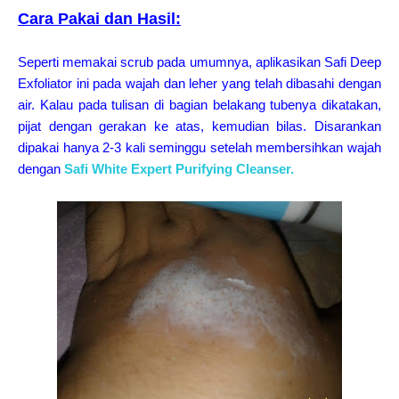
Cara Pakai dan Hasil:
Seperti memakai scrub pada umumnya, aplikasikan Safi Deep
Exfoliator ini pada wajah dan leher yang telah dibasahi dengan
air. Kalau pada tulisan di bagian belakang tubenya dikatakan,
pijat dengan gerakan ke atas, kemudian bilas. Disarankan
dipakai hanya 2-3 kali seminggu setelah membersihkan wajah
dengan
Safi White Expert Purifying Cleanser.