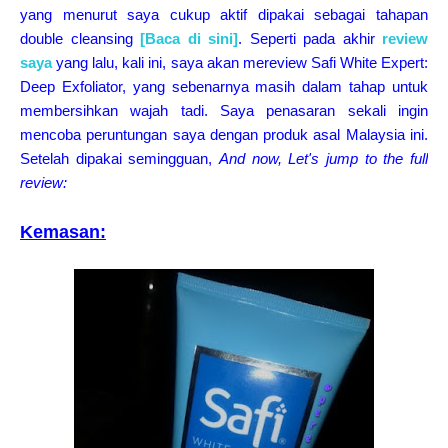
yang menurut saya cukup aktif dipakai sebagai tahapan
double cleansing
[Baca di sini]
. Seperti pada akhir
review
saya
yang lalu, kali ini, saya akan mereview Safi White Expert:
Deep Exfoliator, yang sebenarnya masih dalam tahap untuk
membersihkan wajah tadi. Saya penasaran sekali ingin
mencoba peruntungan saya dengan produk asal Malaysia ini.
Setelah dipakai semingguan,
And now, Let's jump to the full
review:
Kemasan: