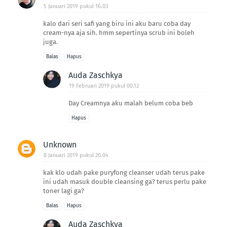
5 Januari 2019 pukul 16.03
kalo dari seri safi yang biru ini aku baru coba day
cream-nya aja sih. hmm sepertinya scrub ini boleh
juga.
Balas
Hapus
Auda Zaschkya
19 Februari 2019 pukul 00.12
Day Creamnya aku malah belum coba beb
Hapus
Unknown
8 Januari 2019 pukul 20.04
kak klo udah pake puryfong cleanser udah terus pake
ini udah masuk double cleansing ga? terus perlu pake
toner lagi ga?
Balas
Hapus
Auda Zaschkya