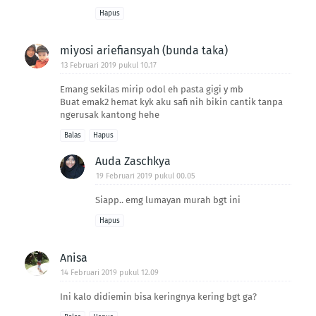
Hapus
miyosi ariefiansyah (bunda taka)
13 Februari 2019 pukul 10.17
Emang sekilas mirip odol eh pasta gigi y mb
Buat emak2 hemat kyk aku safi nih bikin cantik tanpa
ngerusak kantong hehe
Balas
Hapus
Auda Zaschkya
19 Februari 2019 pukul 00.05
Siapp.. emg lumayan murah bgt ini
Hapus
Anisa
14 Februari 2019 pukul 12.09
Ini kalo didiemin bisa keringnya kering bgt ga?