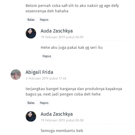
Belom pernah coba safi sih to aku naksir yg age defy
essencenya deh hahaha
Balas
Hapus
Auda Zaschkya
19 Februari 2019 pukul 00.09
Hehe aku juga pakai kak yg seri itu
Hapus
Abigail Frida
5 Februari 2019 pukul 17.46
terjangkau banget harganya dan produknya kayaknya
bagus ya. next jadi pengen coba deh hehe
Balas
Hapus
Auda Zaschkya
19 Februari 2019 pukul 00.08
Semoga membantu beb