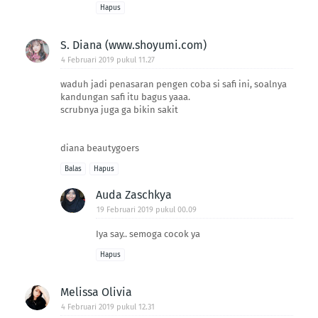
Hapus
S. Diana (www.shoyumi.com)
4 Februari 2019 pukul 11.27
waduh jadi penasaran pengen coba si safi ini, soalnya
kandungan safi itu bagus yaaa.
scrubnya juga ga bikin sakit
diana beautygoers
Balas
Hapus
Auda Zaschkya
19 Februari 2019 pukul 00.09
Iya say.. semoga cocok ya
Hapus
Melissa Olivia
4 Februari 2019 pukul 12.31