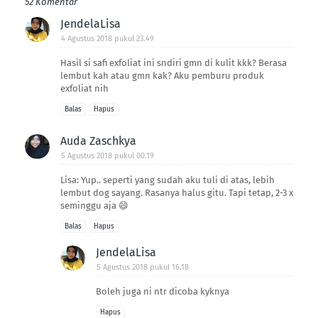
52 Komentar
JendelaLisa
4 Agustus 2018 pukul 23.49
Hasil si safi exfoliat ini sndiri gmn di kulit kkk? Berasa
lembut kah atau gmn kak? Aku pemburu produk
exfoliat nih
Balas
Hapus
Auda Zaschkya
5 Agustus 2018 pukul 00.19
Lisa: Yup.. seperti yang sudah aku tuli di atas, lebih
lembut dog sayang. Rasanya halus gitu. Tapi tetap, 2-3 x
seminggu aja 😄
Balas
Hapus
JendelaLisa
5 Agustus 2018 pukul 16.18
Boleh juga ni ntr dicoba kyknya
Hapus