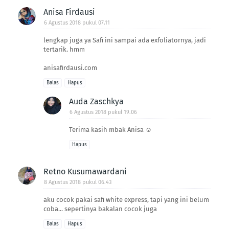
Anisa Firdausi
6 Agustus 2018 pukul 07.11
lengkap juga ya Safi ini sampai ada exfoliatornya, jadi
tertarik. hmm
anisafirdausi.com
Balas
Hapus
Auda Zaschkya
6 Agustus 2018 pukul 19.06
Terima kasih mbak Anisa ☺
Hapus
Retno Kusumawardani
8 Agustus 2018 pukul 06.43
aku cocok pakai safi white express, tapi yang ini belum
coba... sepertinya bakalan cocok juga
Balas
Hapus