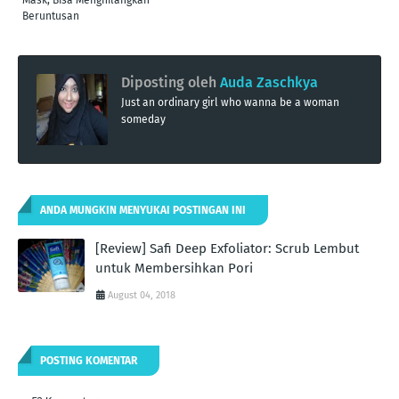
Beruntusan
Diposting oleh
Auda Zaschkya
Just an ordinary girl who wanna be a woman
someday
ANDA MUNGKIN MENYUKAI POSTINGAN INI
[Review] Safi Deep Exfoliator: Scrub Lembut
untuk Membersihkan Pori
August 04, 2018
POSTING KOMENTAR