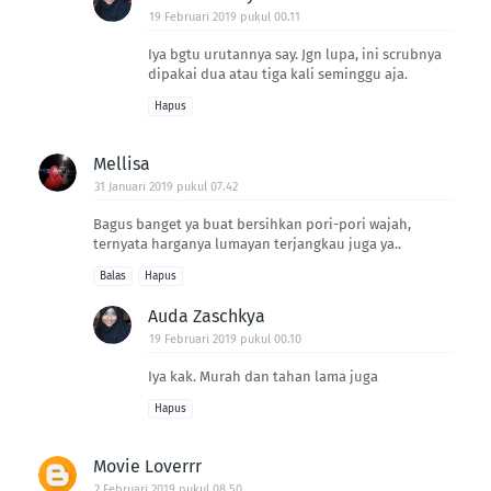
19 Februari 2019 pukul 00.11
Iya bgtu urutannya say. Jgn lupa, ini scrubnya
dipakai dua atau tiga kali seminggu aja.
Hapus
Mellisa
31 Januari 2019 pukul 07.42
Bagus banget ya buat bersihkan pori-pori wajah,
ternyata harganya lumayan terjangkau juga ya..
Balas
Hapus
Auda Zaschkya
19 Februari 2019 pukul 00.10
Iya kak. Murah dan tahan lama juga
Hapus
Movie Loverrr
2 Februari 2019 pukul 08.50