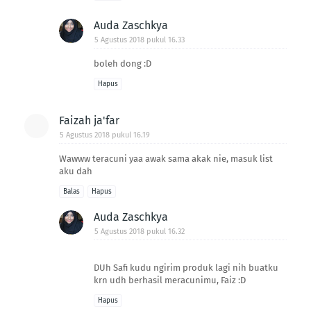
Auda Zaschkya
5 Agustus 2018 pukul 16.33
boleh dong :D
Hapus
Faizah ja'far
5 Agustus 2018 pukul 16.19
Wawww teracuni yaa awak sama akak nie, masuk list
aku dah
Balas
Hapus
Auda Zaschkya
5 Agustus 2018 pukul 16.32
DUh Safi kudu ngirim produk lagi nih buatku
krn udh berhasil meracunimu, Faiz :D
Hapus