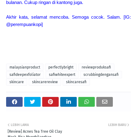
bulanan. Cukup ringan di kantong juga.
Akhir kata, selamat mencoba. Semoga cocok. Salam. [IG:
@perempuankopi]
malaysianproduct
perfectlybright
reviewproduksafi
safideepexfoliator
safiwhiteexpert
scrubbingdengansafi
skincare
skincarereview
skincaresafi
LEBIH LAMA
LEBIH BARU
[Review] Acnes Tea Tree Oil Clay
Mask, Bisa Menghilangkan