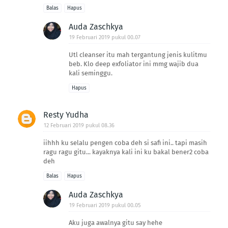
Balas
Hapus
Auda Zaschkya
19 Februari 2019 pukul 00.07
Utl cleanser itu mah tergantung jenis kulitmu
beb. Klo deep exfoliator ini mmg wajib dua
kali seminggu.
Hapus
Resty Yudha
12 Februari 2019 pukul 08.36
iihhh ku selalu pengen coba deh si safi ini.. tapi masih
ragu ragu gitu... kayaknya kali ini ku bakal bener2 coba
deh
Balas
Hapus
Auda Zaschkya
19 Februari 2019 pukul 00.05
Aku juga awalnya gitu say hehe