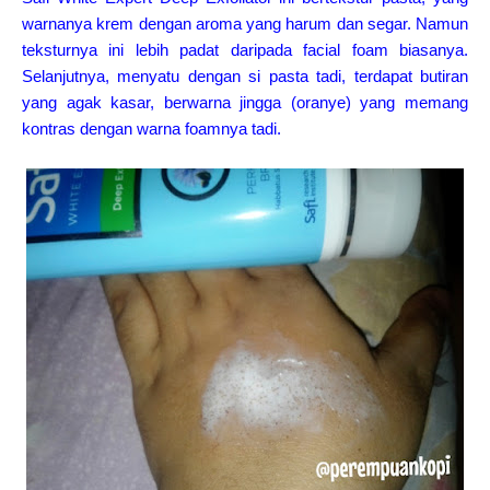
warnanya krem dengan aroma yang harum dan segar. Namun
teksturnya ini lebih padat daripada facial foam biasanya.
Selanjutnya, menyatu dengan si pasta tadi, terdapat butiran
yang agak kasar, berwarna jingga (oranye) yang memang
kontras dengan warna foamnya tadi.