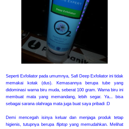
Seperti Exfoliator pada umumnya, Safi Deep Exfoliator ini tidak
memakai kotak (dus). Kemasannya berupa tube yang
didominasi warna biru muda, seberat 100 gram. Warna biru ini
membuat mata yang memandang, lebih segar. Ya... bisa
sebagai sarana olahraga mata juga buat saya pribadi :D
Demi mencegah isinya keluar dan menjaga produk tetap
higienis, tutupnya berupa
fliptop
yang memudahkan. Melihat