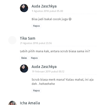
Auda Zaschkya
9 Agustus 2018 pukul 05.00
Bisa jadi bakal cocok juga 😄
Hapus
Tika Sam
21 Agustus 2018 pukul 23.56
Lebih pilih mana kak, antara scrub biasa sama ini?
Balas
Hapus
Auda Zaschkya
19 Februari 2019 pukul 00.12
Scrub biasa merk mana? Kalau mahal, ini aja
deh . heheehehe
Hapus
Icha Amalia