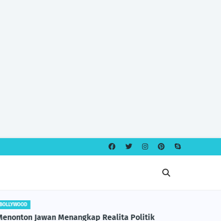
BOLLYWOOD
INDONESIAN
Menonton Jawan Menangkap Realita Politik
Nofreza 