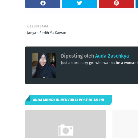
LEBIH LAMA
Jangan Sedih Ya Kawan
Diposting oleh
Auda Zaschkya
Just an ordinary girl who wanna be a woma
ANDA MUNGKIN MENYUKAI POSTINGAN INI