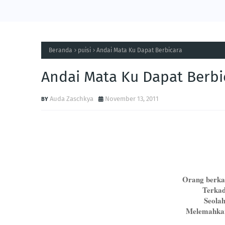
Beranda
puisi
Andai Mata Ku Dapat Berbicara
Andai Mata Ku Dapat Berbi
Auda Zaschkya
November 13, 2011
Orang berka
Terkad
Seola
Melemahkan