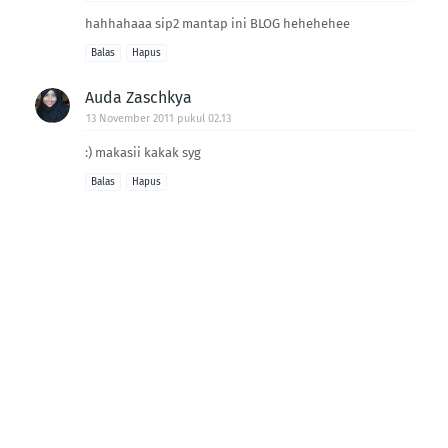
hahhahaaa sip2 mantap ini BLOG hehehehee
Balas
Hapus
Auda Zaschkya
13 November 2011 pukul 02.13
:) makasii kakak syg
Balas
Hapus