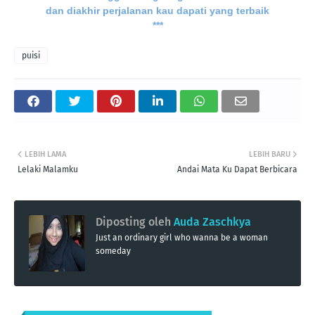
dan diakhir perjalanan kau dapati yang terbaik
***
puisi
LEBIH LAMA
LEBIH BARU
Lelaki Malamku
Andai Mata Ku Dapat Berbicara
Diposting oleh
Auda Zaschkya
Just an ordinary girl who wanna be a woman
someday