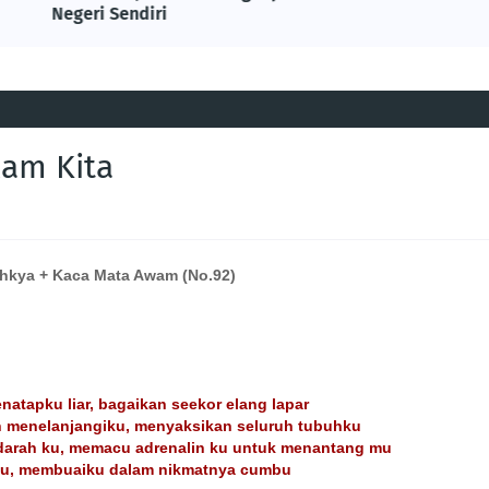
Negeri Sendiri
lam Kita
chkya + Kaca Mata Awam (No.92)
atapku liar, bagaikan seekor elang lapar
h menelanjangiku, menyaksikan seluruh tubuhku
darah ku, memacu adrenalin ku untuk menantang mu
ku, membuaiku dalam nikmatnya cumbu