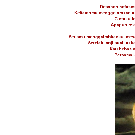
Desahan nafasm
Keliaranmu menggelorakan a
Cintaku t
Apapun rela
Setiamu menggairahkanku, meyaki
Setelah janji suci itu 
Kau bebas 
Bersama k