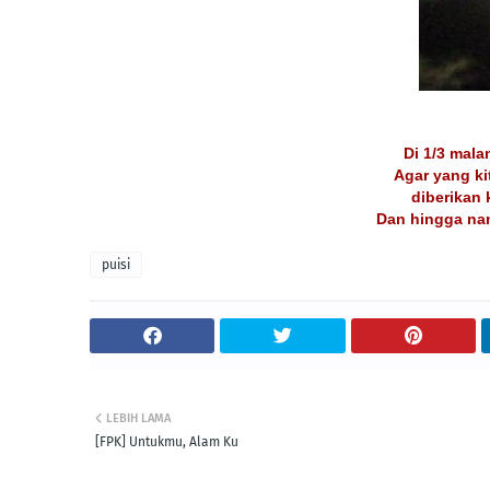
Di 1/3 mal
Agar yang kit
diberikan 
Dan hingga nan
puisi
LEBIH LAMA
[FPK] Untukmu, Alam Ku