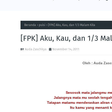
Beranda
puisi
[FPK] Aku, Kau, dan 1/3 Malam Kita
[FPK] Aku, Kau, dan 1/3 Ma
Auda Zaschkya
November 14, 2011
Oleh : Auda Zas
Sesosok mata jalangmu men
Jalangnya mata mu seolah tenga
Tatapan matamu menderaskan aliran 
Itu kamu yang menanti 