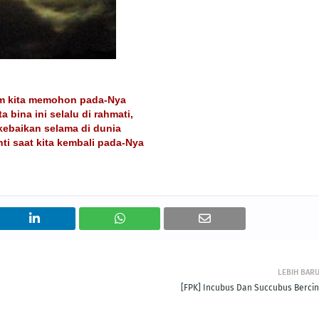
am kita memohon pada-Nya
a bina ini selalu di rahmati,
kebaikan selama di dunia
ti saat kita kembali pada-Nya
LEBIH BAR
[FPK] Incubus Dan Succubus Bercin