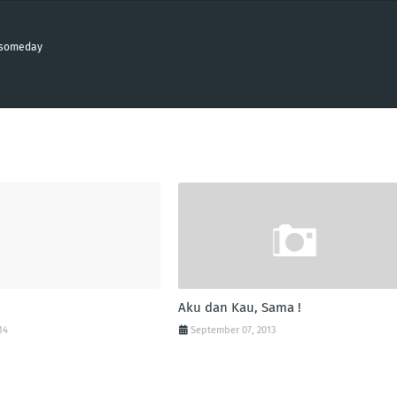
n someday
Aku dan Kau, Sama !
14
September 07, 2013