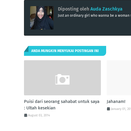
Diposting oleh
Auda Zaschkya
Just an ordinary girl who wanna be a woma
ANDA MUNGKIN MENYUKAI POSTINGAN INI
Puisi dari seorang sahabat untuk saya
Jahanam!
: Ultah kesekian
January 01, 20
August 03, 2014