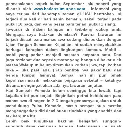
permasalahan ospek bulan September lalu seperti yang
dilansir oleh
www.hariansumutpos.com
. Informasi yang
saya terima dari beberapa teman di USU bentrokan ini
terjadi dua kali di hari senin kemarin, sekali terjadi pada
pukul 10 pagi, dan yang besar baru terjadi pukul 1 siang.
Tawuran di dalam kampus ini terbilang cukup unik.
Mengapa saya katakan demikian?
Karena tawuran ini
terjadi disaat para mahasiswa sedang disibukkan dengan
Ujian Tengah Semester. Kejadian ini sudah menyebabkan
berbagai kerugian dalam lingkungan kampus. Mobil –
mobil yang parker, menjadi sasaran lemparan batu. Dan
juga terdapat dua sepeda motor yang hangus dibakar oleh
massa.Walaupun belum ditemukan korban jiwa, tapi korban
luka – luka pasti ada. (Kan bentrok nya pake’ batu dan
benda tumpul lainnya). Sampai hari ini pun pihak
kepolisian masih melakukan pejagaan seketat – ketatnya
disana, mengingat akan ada nya tawuran lanjutan.
Hari Sumpah Pemuda belum seminggu kita lewati, tapi
kejadian ini pun terjadi, Beginikah potret kehidupan para
mahasiswa di negeri ini? Ditengah gencarnya ajakan untuk
mendukung Pulau Komodo, masih sempat pula mereka
menganggarkan diri demi suatu tindakan yang anarkis dan
tak berguna itu.
Lebih baik tunjukkan baktimu, belajarlah sungguh-
sungguh demi kemajuan bangsa. Bela negeri ini, salah