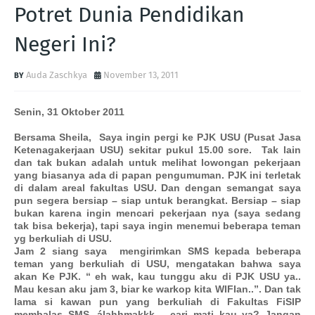
Potret Dunia Pendidikan
Negeri Ini?
Auda Zaschkya
November 13, 2011
Senin, 31 Oktober 2011
Bersama Sheila, Saya ingin pergi ke PJK USU (Pusat Jasa
Ketenagakerjaan USU) sekitar pukul 15.00 sore. Tak lain
dan tak bukan adalah untuk melihat lowongan pekerjaan
yang biasanya ada di papan pengumuman. PJK ini terletak
di dalam areal fakultas USU. Dan dengan semangat saya
pun segera bersiap – siap untuk berangkat. Bersiap – siap
bukan karena ingin mencari pekerjaan nya (saya sedang
tak bisa bekerja), tapi saya ingin menemui beberapa teman
yg berkuliah di USU.
Jam 2 siang saya mengirimkan SMS kepada beberapa
teman yang berkuliah di USU, mengatakan bahwa saya
akan Ke PJK. “ eh wak, kau tunggu aku di PJK USU ya..
Mau kesan aku jam 3, biar ke warkop kita WIFIan..”. Dan tak
lama si kawan pun yang berkuliah di Fakultas FiSIP
membalas SMS, álahhmakkk… cari mati kau ya? Jangan