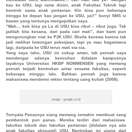
kau ke USU, lagi rame disini, anak Fakultas Teknik lagi
bentrok sama anak pertanian. Klo bisa pun beberapa
minggu ke depan kau jangan ke USU, ya!!” bunyi SMS si
kawan yang tentunya mengejutkan saya.
“Wah… kok bisa ya La di USU bisa ribut – ribut juga. Tak
jadilah kita kesana, dari pada cari mati”, dan kami pun
mengurungkan niat ke PJK USU. Sheila kecewa karena tak
jadi melihat lowongan pekerjaan, tapi ya mau bagaimana
lagi, daripada ke USU terus mati sia-sia.
Yang saya tahu, USU ini cukup aman, tak pernah saya
mendengar adanya kericuhan didalam kampusnya
layaknya Universitas HKBP NOMMENSEN yang memang
pernah terjadi bentrokan antar sesama fakultas, seperti
beberapa minggu lalu. Bahkan pernah juga karena
mahasiswa mendemo rektor tentang uang kuliah (2008).
image - google.co.id
Ternyata Panasnya siang memang semakin membuat sang
pembentok pun panas. Mereka terdiri dari mahasiswa
fakultas teknik dan fakultas pertanian (didalam nya ada
anak fakultas ekonomi) USU. Bentrokan ini ujung dari