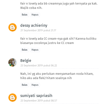
Fair n lovely ada bb creamnya juga yah ternyata ya kak.
Wajib coba nih.
Balas
Hapus
dessy achieriny
21 September 2019 pukul 21.17
Fair n lovely ada CC cream-nya gak sih? Karena kulitku
biasanya cocoknya justru ke CC cream
Balas
Hapus
Belgie
23 September 2019 pukul 06.22
Nah, ini yg aku perlukan menyamarkan noda hitam,
hiks aku ada flek2 hitam soalnya nih
Balas
Hapus
sumiyati sapriasih
23 September 2019 pukul 08.57