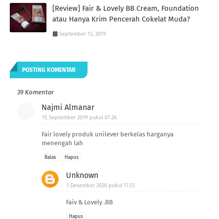
[Review] Fair & Lovely BB Cream, Foundation
atau Hanya Krim Pencerah Cokelat Muda?
September 13, 2019
POSTING KOMENTAR
39 Komentar
Najmi Almanar
15 September 2019 pukul 07.26
Fair lovely produk unilever berkelas harganya
menengah lah
Balas
Hapus
Unknown
1 Desember 2020 pukul 17.13
Faiv & Lovely .BB
Hapus