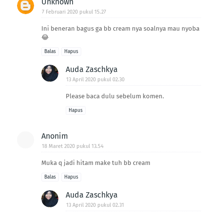
Unknown
7 Februari 2020 pukul 15.27
Ini beneran bagus ga bb cream nya soalnya mau nyoba
😂
Balas
Hapus
Auda Zaschkya
13 April 2020 pukul 02.30
Please baca dulu sebelum komen.
Hapus
Anonim
18 Maret 2020 pukul 13.54
Muka q jadi hitam make tuh bb cream
Balas
Hapus
Auda Zaschkya
13 April 2020 pukul 02.31