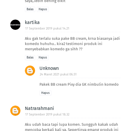
saya,.lebih bening dikit
Balas
Hapus
kartika
17 September 2019 pukul 14.21
Aku gak terlalu suka pake BB cream, krna biasanya jadi
komedo huhuhu.. kira2 testimoni produk ini
menyebabkan komedo ga sihh ??
Balas
Hapus
Unknown
24 Maret 2021 pukul 06.51
Pakek BB cream Pixy dia GK nimbulin komedo
Hapus
Natrarahmani
17 September 2019 pukul 18.32
Aku udah baca tapi lupa komen. Sungguh kakak udah
mencoba berkali kali ya. Sepertinya emang produk ini