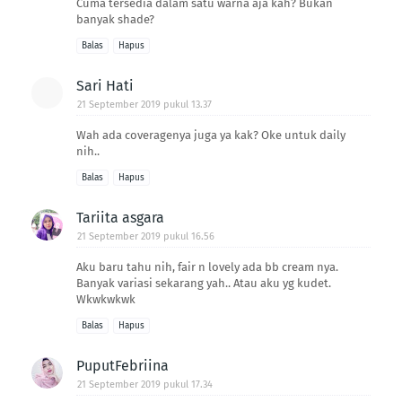
Cuma tersedia dalam satu warna aja kah? Bukan
banyak shade?
Balas
Hapus
Sari Hati
21 September 2019 pukul 13.37
Wah ada coveragenya juga ya kak? Oke untuk daily
nih..
Balas
Hapus
Tariita asgara
21 September 2019 pukul 16.56
Aku baru tahu nih, fair n lovely ada bb cream nya.
Banyak variasi sekarang yah.. Atau aku yg kudet.
Wkwkwkwk
Balas
Hapus
PuputFebriina
21 September 2019 pukul 17.34