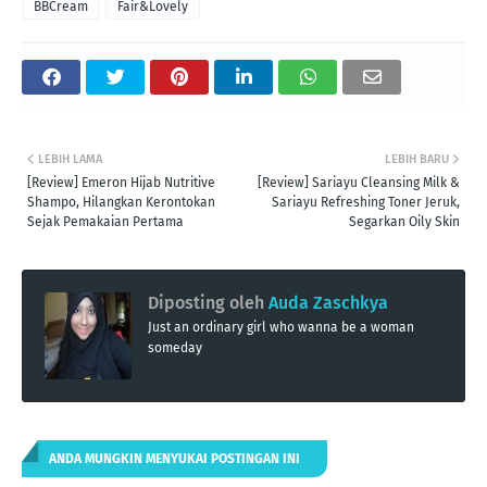
BBCream
Fair&Lovely
LEBIH LAMA
LEBIH BARU
[Review] Emeron Hijab Nutritive
[Review] Sariayu Cleansing Milk &
Shampo, Hilangkan Kerontokan
Sariayu Refreshing Toner Jeruk,
Sejak Pemakaian Pertama
Segarkan Oily Skin
Diposting oleh
Auda Zaschkya
Just an ordinary girl who wanna be a woman
someday
ANDA MUNGKIN MENYUKAI POSTINGAN INI