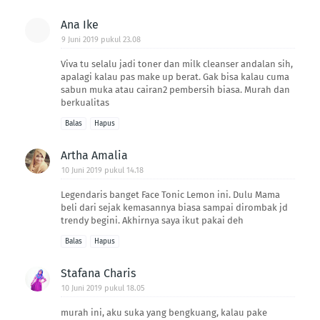
Ana Ike
9 Juni 2019 pukul 23.08
Viva tu selalu jadi toner dan milk cleanser andalan sih,
apalagi kalau pas make up berat. Gak bisa kalau cuma
sabun muka atau cairan2 pembersih biasa. Murah dan
berkualitas
Balas
Hapus
Artha Amalia
10 Juni 2019 pukul 14.18
Legendaris banget Face Tonic Lemon ini. Dulu Mama
beli dari sejak kemasannya biasa sampai dirombak jd
trendy begini. Akhirnya saya ikut pakai deh
Balas
Hapus
Stafana Charis
10 Juni 2019 pukul 18.05
murah ini, aku suka yang bengkuang, kalau pake