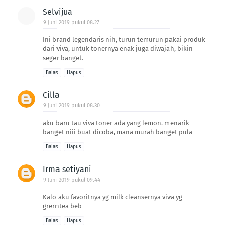
Selvijua
9 Juni 2019 pukul 08.27
Ini brand legendaris nih, turun temurun pakai produk
dari viva, untuk tonernya enak juga diwajah, bikin
seger banget.
Balas
Hapus
Cilla
9 Juni 2019 pukul 08.30
aku baru tau viva toner ada yang lemon. menarik
banget niii buat dicoba, mana murah banget pula
Balas
Hapus
Irma setiyani
9 Juni 2019 pukul 09.44
Kalo aku favoritnya yg milk cleansernya viva yg
grerntea beb
Balas
Hapus