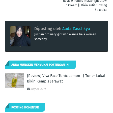
Review Pond’s Instabright Glow
Up Cream || Bikin Kulit Glowing
Seketika
Diposting oleh
Auda Zaschkya
Just an ordinary girl who wanna be a woman
someday
ANDA MUNGKIN MENYUKAI POSTINGAN INI
[Review] Viva Face Tonic Lemon || Toner Lokal
Bikin Kempis Jerawat
May 23, 2019
POSTING KOMENTAR