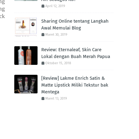
ang
April 12, 2019
ng
ck
Sharing Online tentang Langkah
Awal Memulai Blog
Maret 30, 2019
Review: Eternaleaf, Skin Care
Lokal dengan Buah Merah Papua
Oktober 15, 2018
[Review] Lakme Enrich Satin &
Matte Lipstick Miliki Tekstur bak
Mentega
Maret 13, 2019