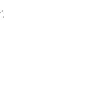
a.
au