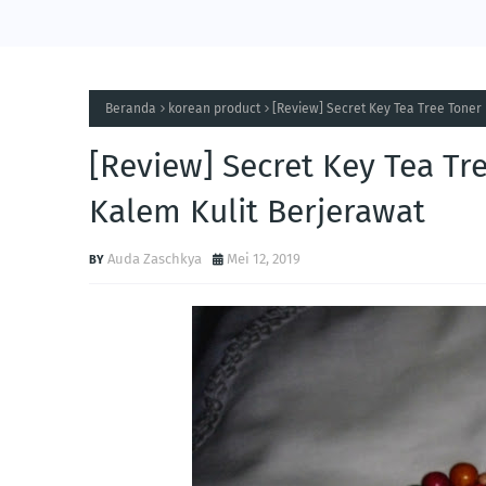
Beranda
korean product
[Review] Secret Key Tea Tree Toner 
[Review] Secret Key Tea Tr
Kalem Kulit Berjerawat
Auda Zaschkya
Mei 12, 2019