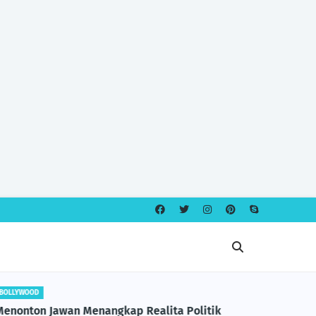
BOLLYWOOD
INDONESIAN
Menonton Jawan Menangkap Realita Politik
Nofreza 