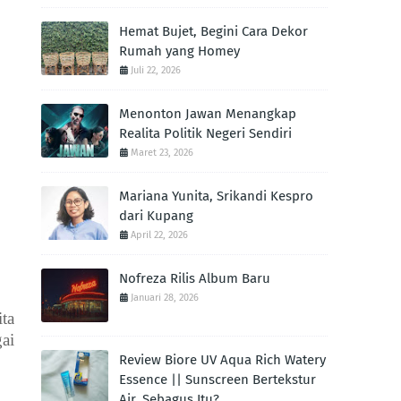
Hemat Bujet, Begini Cara Dekor
Rumah yang Homey
Juli 22, 2026
Menonton Jawan Menangkap
Realita Politik Negeri Sendiri
Maret 23, 2026
Mariana Yunita, Srikandi Kespro
dari Kupang
April 22, 2026
Nofreza Rilis Album Baru
Januari 28, 2026
ita
ai
Review Biore UV Aqua Rich Watery
Essence || Sunscreen Bertekstur
Air. Sebagus Itu?