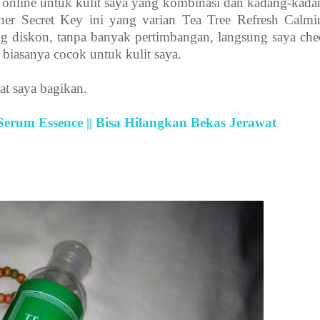
us online untuk kulit saya yang kombinasi dan kadang-kad
oner Secret Key ini yang varian Tea Tree Refresh Calmi
ang diskon, tanpa banyak pertimbangan, langsung saya che
biasanya cocok untuk kulit saya.
at saya bagikan.
Serum Essence || Bisa Hilangkan Bekas Jerawat