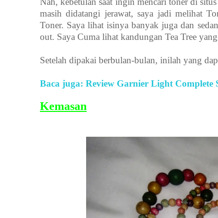
Nah, kebetulan saat ingin mencari toner di sit
masih didatangi jerawat, saya jadi melihat T
Toner. Saya lihat isinya banyak juga dan sed
out. Saya Cuma lihat kandungan Tea Tree yang 
Setelah dipakai berbulan-bulan, inilah yang dap
Baca juga: Review Garnier Light Complete 
Kemasan