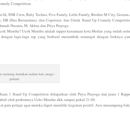
Comedy Competition.
am Id, SNB Crew, Baby Techno, Five Family, Little Family, Brother M City, Gosram
dy, DB (Dua Bersaudara), dan Copersize. dan Untuk Stand Up Comedy Competiti
hmadi Nusatra, M. Akbar, dan Priya Prayoga.
a Ucok Munthe? Ucok Munthe adalah rapper kenamaan kota Medan yang sudah seri
dengan lagu-lagu rap yang berhasil menambah semangat dengan liriknya ya
e memang diadakan malam hari, image -
pribadi
uara 1 Stand Up Competition didapatkan oleh Priya Prayoga dan juara 1 Rapp
embali oleh performnya Ucho Munthe dkk sampai pukul 21.00.
at para pelajar agar mereka dapat memiliki kegiatan positif. Axis menampung bak