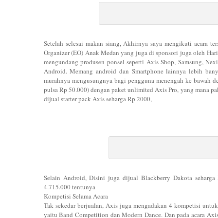
Setelah selesai makan siang, Akhirnya saya mengikuti acara ter
Organizer (EO) Anak Medan yang juga di sponsori juga oleh Har
mengundang produsen ponsel seperti Axis Shop, Samsung, Nexi
Android. Memang android dan Smartphone lainnya lebih banya
murahnya mengusungnya bagi pengguna menengah ke bawah deng
pulsa Rp 50.000) dengan paket unlimited Axis Pro, yang mana paket
dijual starter pack Axis seharga Rp 2000,-
Selain Android, Disini juga dijual Blackberry Dakota seharg
4.715.000 tentunya
Kompetisi Selama Acara
Tak sekedar berjualan, Axis juga mengadakan 4 kompetisi untuk
yaitu Band Competition dan Modern Dance. Dan pada acara Axis S