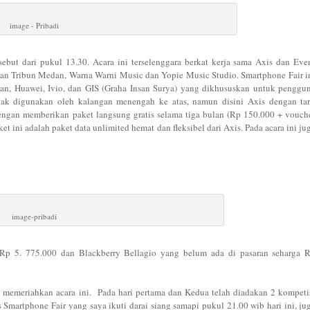
image - Pribadi
sebut dari pukul 13.30. Acara ini terselenggara berkat kerja sama Axis dan Eve
ian Tribun Medan, Warna Warni Music dan Yopie Music Studio. Smartphone Fair i
an, Huawei, Ivio, dan GIS (Graha Insan Surya) yang dikhususkan untuk penggu
k digunakan oleh kalangan menengah ke atas, namun disini Axis dengan tar
an memberikan paket langsung gratis selama tiga bulan (Rp 150.000 + vouch
 ini adalah paket data unlimited hemat dan fleksibel dari Axis. Pada acara ini ju
image-pribadi
a Rp 5. 775.000 dan Blackberry Bellagio yang belum ada di pasaran seharga 
 memeriahkan acara ini. Pada hari pertama dan Kedua telah diadakan 2 kompeti
martphone Fair yang saya ikuti darai siang samapi pukul 21.00 wib hari ini, ju