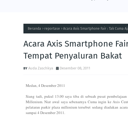
Beranda
reportase
Acara Axis Smartphone Fair : Tak Cuma A
Acara Axis Smartphone Fair
Tempat Penyaluran Bakat
Auda Zaschkya
Desember 08, 2011
Medan, 4 Desember 2011
Siang tadi, pukul 13.00 saya tiba di sebuah pusat pembelajaa
Millenium. Niat awal saya sebenarnya Cuma ingin ke Axis Cent
pelataran parkir plaza millenium tersebut sedang diadakan aca
sampai 4 Desember 2011.