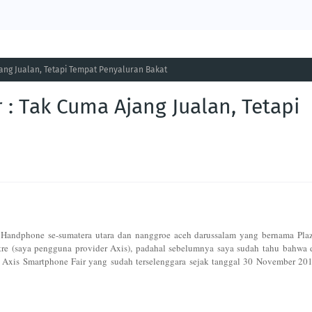
jang Jualan, Tetapi Tempat Penyaluran Bakat
 : Tak Cuma Ajang Jualan, Tetapi
n Handphone se-sumatera utara dan nanggroe aceh darussalam yang bernama Pla
re (saya pengguna provider Axis), padahal sebelumnya saya sudah tahu bahwa 
ra Axis Smartphone Fair yang sudah terselenggara sejak tanggal 30 November 20