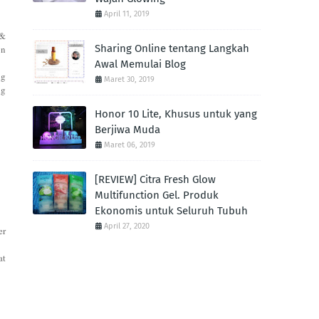
April 11, 2019
 &
Sharing Online tentang Langkah
on
Awal Memulai Blog
ng
Maret 30, 2019
ng
Honor 10 Lite, Khusus untuk yang
Berjiwa Muda
Maret 06, 2019
[REVIEW] Citra Fresh Glow
Multifunction Gel. Produk
Ekonomis untuk Seluruh Tubuh
April 27, 2020
er
at