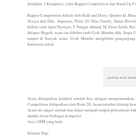
diadakan 2 Kompetisi, yaitu Rapper Competition dan Stand Up 
Rapper Competition diikuti oleh Rafd and Dizzy, Quattro Id, Dre
Yesaya dan Diki, Auporsea, Point 20, Nine Family, Damn Bloo
diikuti oleh Agus Nyonyot, T. Furqan Ahmad, M. Fauzi Saleh, Rac
Selapas Magrib, acara ini dihibur oleh Ucok Munthe dkk. Siap
tampil di banyak acara. Ucok Munthe menghibur pengunjung 
Indonesia sekali.
perform ucok munth
Acara dilanjutkan kembali setelah Isya dengan mengumumkan J
Competition didapatkan oleh Point 20. Acara tersebut ditutup k
Acara ini sangat meriah dan dapat menjadi tempat penyaluran bak
mereka lewat berbagai kompetisi.
Axis, GSM yang baik.
Selamat Pagi