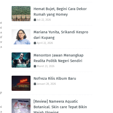
Hemat Bujet, Begini Cara Dekor
Rumah yang Homey
Juli 22, 2026
nt
ni
na
Mariana Yunita, Srikandi Kespro
if
dari Kupang
er
April 22, 2026
ga
Menonton Jawan Menangkap
Realita Politik Negeri Sendiri
Maret 23, 2026
Nofreza Rilis Album Baru
Januari 28, 2026
Rp
[Review] Nameera Aquatic
si
Botanical. Skin care Tepat Bikin
ga
Wajah Glowing