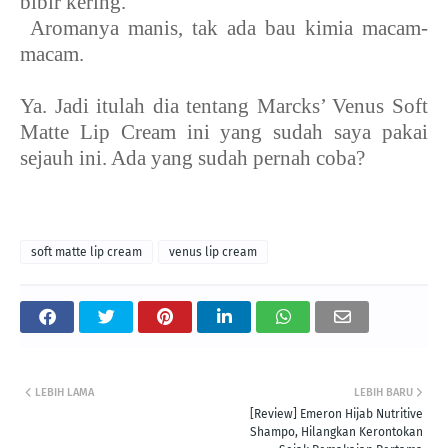
bibir kering.
6.
Aromanya manis, tak ada bau kimia macam-
macam.
Ya. Jadi itulah dia tentang Marcks’ Venus Soft
Matte Lip Cream ini yang sudah saya pakai
sejauh ini. Ada yang sudah pernah coba?
soft matte lip cream
venus lip cream
LEBIH LAMA
LEBIH BARU
[Review] Emeron Hijab Nutritive
Shampo, Hilangkan Kerontokan