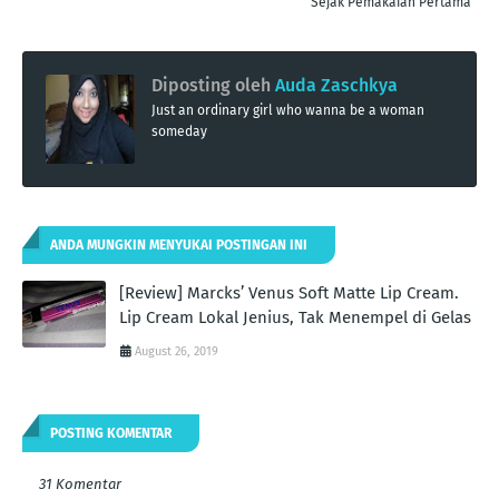
Sejak Pemakaian Pertama
Diposting oleh
Auda Zaschkya
Just an ordinary girl who wanna be a woman
someday
ANDA MUNGKIN MENYUKAI POSTINGAN INI
[Review] Marcks’ Venus Soft Matte Lip Cream.
Lip Cream Lokal Jenius, Tak Menempel di Gelas
August 26, 2019
POSTING KOMENTAR
31 Komentar