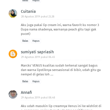
Balas
Hapus
Cuitania
28 Agustus 2019 pukul 23.28
Aku juga pakai lip cream ini, warna favorit ku nomor 3
(lupa nama shadenya, warnanya peach gitu tapi gak
pucet)
Balas
Hapus
sumiyati sapriasih
29 Agustus 2019 pukul 06.45
Marcks’ VENUS kualitas sudah terkenal sangat bagus
dan warna lipstiknya sensasional di bibir, udah gitu ga
nempel di gelas loh ....
Balas
Hapus
Annafi
29 Agustus 2019 pukul 08.48
Aku udah masukin lip creamnya Venus ini ke wishlist di