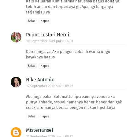
Kalo keluaran Kimia Farma harusnya bagus dong ya.
Lebih aman dan terpercaya gt. Apalagi harganya
terjangjau ya
Balas
Hapus
Puput Lestari Herdi
10 September 2019 pukul 06.31
Keren juga ya. Aku pengen coba ih warna ungu
kayaknya bagus
Balas
Hapus
Nike Antonio
12 September 2019 pukul 09.07
Aku juga pakai Soft matte lipcreamnya venus aku
punya 3 shade, sesuai namanya bener-bener dan gak
crack, aromanya berasa pengen makan lipstiknya
Balas
Hapus
Misterransel
12 September 2019 pukul 09.31