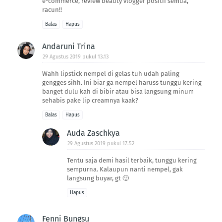
e-commerce, review beauty vlogger positif semua,
racun!!
Balas
Hapus
Andaruni Trina
29 Agustus 2019 pukul 13.13
Wahh lipstick nempel di gelas tuh udah paling
gengges sihh. Ini biar ga nempel haruss tunggu kering
banget dulu kah di bibir atau bisa langsung minum
sehabis pake lip creamnya kaak?
Balas
Hapus
Auda Zaschkya
29 Agustus 2019 pukul 17.52
Tentu saja demi hasil terbaik, tunggu kering
sempurna. Kalaupun nanti nempel, gak
langsung buyar, gt 🙂
Hapus
Fenni Bungsu