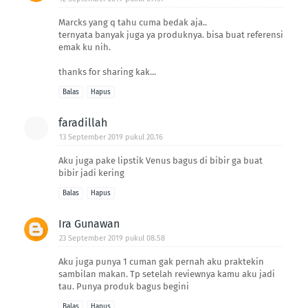
Marcks yang q tahu cuma bedak aja..
ternyata banyak juga ya produknya. bisa buat referensi
emak ku nih.
thanks for sharing kak...
Balas
Hapus
faradillah
13 September 2019 pukul 20.16
Aku juga pake lipstik Venus bagus di bibir ga buat
bibir jadi kering
Balas
Hapus
Ira Gunawan
23 September 2019 pukul 08.58
Aku juga punya 1 cuman gak pernah aku praktekin
sambilan makan. Tp setelah reviewnya kamu aku jadi
tau. Punya produk bagus begini
Balas
Hapus