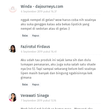
Winda - dajourneys.com
6 September 2019 pukul 16.37
nggak nempel di gelas? wow harus coba nih soalnya
aku suka gengges kalau ada bekas lipstick yang
nempel di sedotan atau di gelas :)
Balas
Hapus
Fazirotul Firdaus
6 September 2019 pukul 16.41
Aku udah tau produk ini sejak lama sih dan dulu
lumayan penasaran, aku juga suka salah satu shade
nya (no 5). Tapi sampai sekarang belum beli soalnya
lipen masih banyak dan bingung ngabisinnya kek
gimana
Balas
Hapus
Verawati Sinaga
7 September 2019 pukul 13.16
Merk lokal gak kalah ya bagus nyaa... Menurut aku