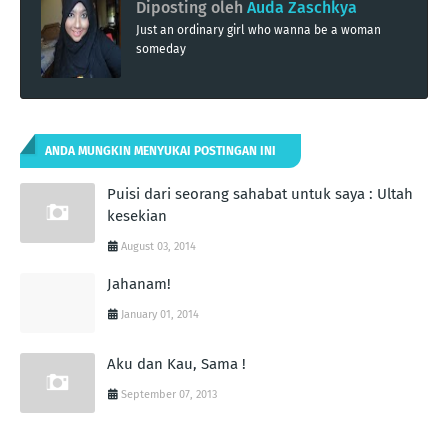
Diposting oleh
Auda Zaschkya
Just an ordinary girl who wanna be a woman
someday
ANDA MUNGKIN MENYUKAI POSTINGAN INI
Puisi dari seorang sahabat untuk saya : Ultah
kesekian
August 03, 2014
Jahanam!
January 01, 2014
Aku dan Kau, Sama !
September 07, 2013