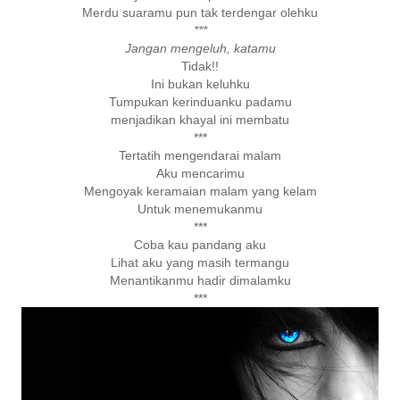
Merdu suaramu pun tak terdengar olehku
***
Jangan mengeluh, katamu
Tidak!!
Ini bukan keluhku
Tumpukan kerinduanku padamu
menjadikan khayal ini membatu
***
Tertatih mengendarai malam
Aku mencarimu
Mengoyak keramaian malam yang kelam
Untuk menemukanmu
***
Coba kau pandang aku
Lihat aku yang masih termangu
Menantikanmu hadir dimalamku
***