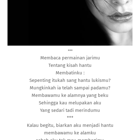
***
Membaca permainan jarimu
Tentang kisah hantu
Membatinku :
Sepenting itukah sang hantu lukismu?
Mungkinkah ia telah sampai padamu?
Membawamu ke alamnya yang beku
Sehingga kau melupakan aku
Yang sedari tadi merindumu
***
Kalau begitu, biarkan aku menjadi hantu
membawamu ke alamku