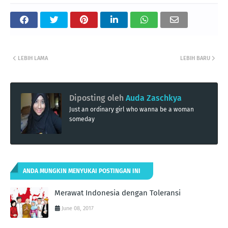
LEBIH LAMA
LEBIH BARU
Diposting oleh
Auda Zaschkya
Just an ordinary girl who wanna be a woman
someday
ANDA MUNGKIN MENYUKAI POSTINGAN INI
Merawat Indonesia dengan Toleransi
June 08, 2017