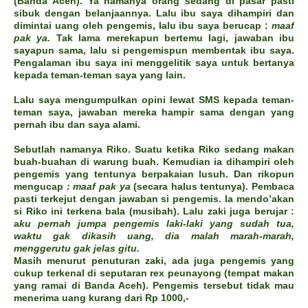
(Banda Aceh). Ya namanya orang sedang di pasar pasti
sibuk dengan belanjaannya. Lalu ibu saya dihampiri dan
dimintai uang oleh pengemis, lalu ibu saya berucap :
maaf
pak ya.
Tak lama merekapun bertemu lagi, jawaban ibu
sayapun sama, lalu si pengemispun membentak ibu saya.
Pengalaman ibu saya ini menggelitik saya untuk bertanya
kepada teman-teman saya yang lain.
Lalu saya mengumpulkan opini lewat SMS kepada teman-
teman saya, jawaban mereka hampir sama dengan yang
pernah ibu dan saya alami.
Sebutlah namanya Riko. Suatu ketika Riko sedang makan
buah-buahan di warung buah. Kemudian ia dihampiri oleh
pengemis yang tentunya berpakaian lusuh. Dan rikopun
mengucap
: maaf pak ya
(secara halus tentunya). Pembaca
pasti terkejut dengan jawaban si pengemis. Ia mendo’akan
si Riko ini terkena bala (musibah). Lalu zaki juga berujar :
a
ku pernah jumpa pengemis laki-laki yang sudah tua,
waktu gak dikasih uang, dia malah marah-marah,
menggerutu gak jelas gitu.
Masih menurut penuturan zaki, ada juga pengemis yang
cukup terkenal di seputaran rex peunayong (tempat makan
yang ramai di Banda Aceh). Pengemis tersebut tidak mau
menerima uang kurang dari Rp 1000,-