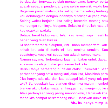
berdua dan ternyata setelah mengenalmu, banyak pertan
adalah sebagai pendengar yang selalu memiliki waktu b
Bagaikan pasar malam, kita saling bermarketing tentang 
kau dendangkan dengan indahnya di telingaku yang awalny
Seiring waktu berjalan, kita saling bercerita tentang sit
mendengar rumitnya hidupmu. Seketika timbullah rasa d
kau ucapkan padaku.
Betapa berat hidup yang telah kau lewati, juga masih ba
beban yang telah kulalui.
Di saat terberat di hidupmu, kini Tuhan mempertemukan
sebab kau ada di dunia ini, kau tercipta untukku. 
sepatutnya kusyukuri sebab kau adalah sempurnaku.
Namun sayang, Terbentang luas hambatan untuk dapat sa
agaknya masih jauh dari jangkauan fisik kita.
Beribu tanya bersarang di dalam otakku. Semisal : Sean
perbedaan yang setia mengikuti jalan kita, Masihkah pe
Jika hanya ada aku dan kau sebagai lelaki yang tak p
aku? Sanggupkah kau biarkan dinginnya malam membek
biarkan aku dibakar matahari hingga maut menjemputk
Atau pertanyaan yang paling menohokmu, Haruskah kita 
tanpa kita sempat berkembang biak? Haruskah dunia ini b
Ah,, itu hanya mimpi 