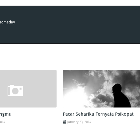
n someday
angmu
Pacar Sehariku Ternyata Psikopat
2014
January 23, 2014