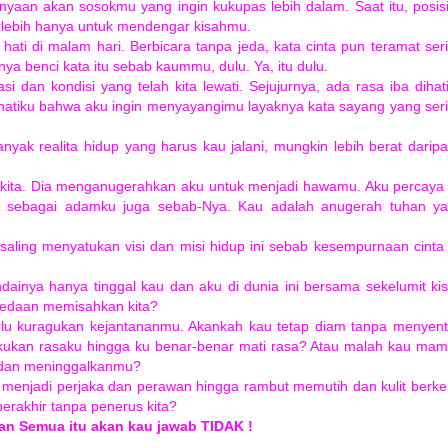
yaan akan sosokmu yang ingin kukupas lebih dalam. Saat itu, posis
erlebih hanya untuk mendengar kisahmu.
hati di malam hari. Berbicara tanpa jeda, kata cinta pun teramat ser
a benci kata itu sebab kaummu, dulu. Ya, itu dulu.
uasi dan kondisi yang telah kita lewati. Sejujurnya, ada rasa iba dihat
ihatiku bahwa aku ingin menyayangimu layaknya kata sayang yang ser
nyak realita hidup yang harus kau jalani, mungkin lebih berat darip
 kita. Dia menganugerahkan aku untuk menjadi hawamu. Aku percaya 
Kau sebagai adamku juga sebab-Nya. Kau adalah anugerah tuhan y
ling menyatukan visi dan misi hidup ini sebab kesempurnaan cinta 
dainya hanya tinggal kau dan aku di dunia ini bersama sekelumit ki
rbedaan memisahkan kita?
erlu kuragukan kejantananmu. Akankah kau tetap diam tanpa menyen
ukan rasaku hingga ku benar-benar mati rasa? Atau malah kau ma
u dan meninggalkanmu?
menjadi perjaka dan perawan hingga rambut memutih dan kulit berke
erakhir tanpa penerus kita?
dan Semua itu akan kau jawab TIDAK !