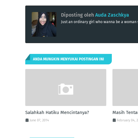
Diposting oleh
Auda Zaschkya
Just an ordinary girl who wanna be a woma
ANDA MUNGKIN MENYUKAI POSTINGAN INI
Salahkah Hatiku Mencintanya?
Masih Tent
June 07, 2014
February 04, 