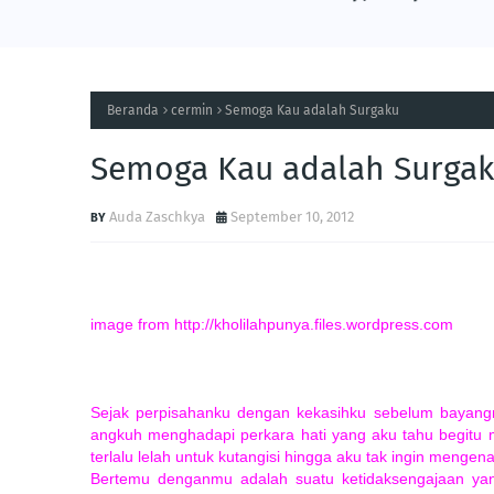
Beranda
cermin
Semoga Kau adalah Surgaku
Semoga Kau adalah Surga
Auda Zaschkya
September 10, 2012
image from http://kholilahpunya.files.wordpress.com
Sejak perpisahanku dengan kekasihku sebelum bayangm
angkuh menghadapi perkara hati yang aku tahu begitu 
terlalu lelah untuk kutangisi hingga aku tak ingin mengen
Bertemu denganmu adalah suatu ketidaksengajaan yang