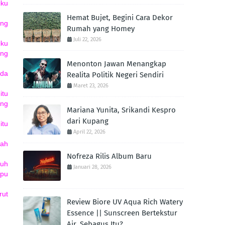
iku
Hemat Bujet, Begini Cara Dekor
ing
Rumah yang Homey
Juli 22, 2026
iku
ing
Menonton Jawan Menangkap
ada
Realita Politik Negeri Sendiri
Maret 23, 2026
itu
ang
Mariana Yunita, Srikandi Kespro
dari Kupang
itu
April 22, 2026
sah
Nofreza Rilis Album Baru
tuh
Januari 28, 2026
mpu
rut
Review Biore UV Aqua Rich Watery
Essence || Sunscreen Bertekstur
Air. Sebagus Itu?