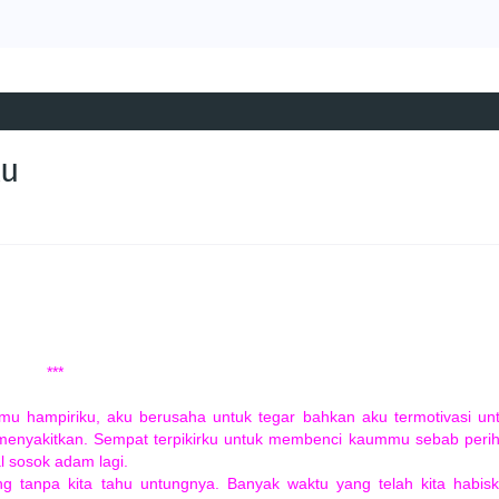
ku
***
u hampiriku, aku berusaha untuk tegar bahkan aku termotivasi un
menyakitkan. Sempat terpikirku untuk membenci kaummu sebab peri
al sosok adam lagi.
 tanpa kita tahu untungnya. Banyak waktu yang telah kita habis