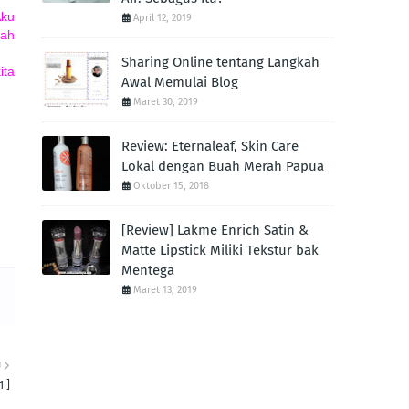
Aku
April 12, 2019
rah
Sharing Online tentang Langkah
ita
Awal Memulai Blog
Maret 30, 2019
Review: Eternaleaf, Skin Care
Lokal dengan Buah Merah Papua
Oktober 15, 2018
[Review] Lakme Enrich Satin &
Matte Lipstick Miliki Tekstur bak
Mentega
Maret 13, 2019
U
1 ]