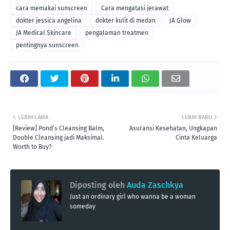
cara memakai sunscreen
Cara mengatasi jerawat
dokter jessica angelina
dokter kulit di medan
JA Glow
JA Medical Skincare
pengalaman treatmen
pentingnya sunscreen
LEBIH LAMA
LEBIH BARU
[Review] Pond’s Cleansing Balm,
Asuransi Kesehatan, Ungkapan
Double Cleansing jadi Maksimal.
Cinta Keluarga
Worth to Buy?
Diposting oleh
Auda Zaschkya
Just an ordinary girl who wanna be a woman
someday