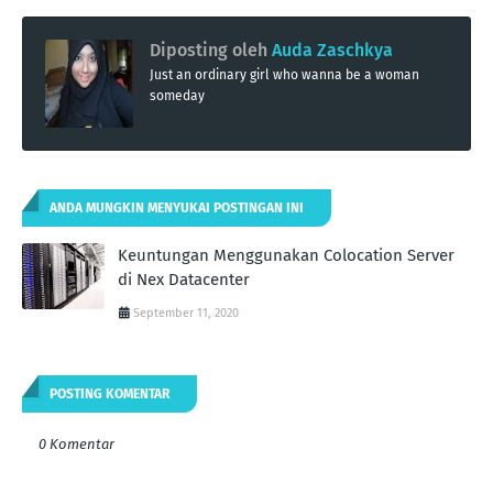
Diposting oleh
Auda Zaschkya
Just an ordinary girl who wanna be a woman
someday
ANDA MUNGKIN MENYUKAI POSTINGAN INI
Keuntungan Menggunakan Colocation Server
di Nex Datacenter
September 11, 2020
POSTING KOMENTAR
0 Komentar