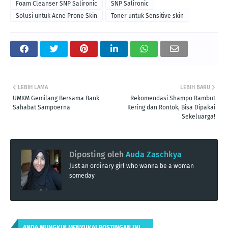
Foam Cleanser SNP Salironic
SNP Salironic
Solusi untuk Acne Prone Skin
Toner untuk Sensitive skin
LEBIH LAMA
LEBIH BARU
UMKM Gemilang Bersama Bank
Rekomendasi Shampo Rambut
Sahabat Sampoerna
Kering dan Rontok, Bisa Dipakai
Sekeluarga!
Diposting oleh
Auda Zaschkya
Just an ordinary girl who wanna be a woman
someday
ANDA MUNGKIN MENYUKAI POSTINGAN INI